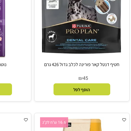
ף דנטל קאר פורינה לכלב גדול 426 גרם
נוטריבסט כלב
₪
9
45
הוסף לסל
הו