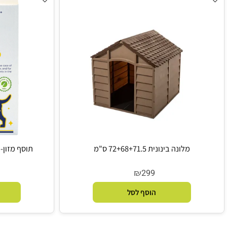
מלונה בינונית 72+68+71.5 ס"מ
תוסף מזון- Omeglo אומגה 3 ו6 500 מ"ל
₪
9
299