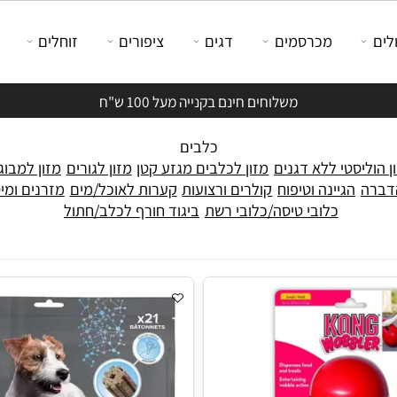
מכרסמים
דגים
ציפורים
זוחלים
משלוחים חינם בקנייה מעל 100 ש"ח
כלבים
יסטי ללא דגנים
מזון לכלבים מגזע קטן
מזון לגורים
מזון למבוגרים
הגיינה וטיפוח
קולרים ורצועות
קערות לאוכל/מים
מזרנים ומיטות
כלובי טיסה/כלובי רשת
ביגוד חורף לכלב/חתול