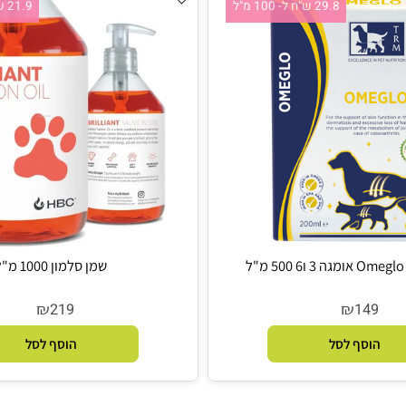
29.8 ש"ח ל- 100 מ"ל
21.9 ש"ח ל-100 מ"ל
שמן סלמון 1000 מ"ל
₪
₪
219
14