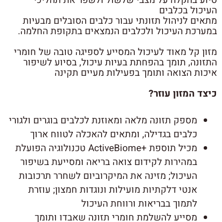
סיוע בהקלה על מצבי שלשול ולשפר את תהליכי
העיכול בכלבים
מתאים לניהול תזונתי עבור כלבים הסובלים מבעיות
במערכת העיכול ולכלבים הנמצאים בתקופת החלמה.
מזון קל מאוד לעיכול המסייע לספיגה טובה של חומרי
התזונה, תומך בהפחתת בעיות עיכול, בסיוע לשיפור
איכות הצואה ותומך בפעילות מעיים תקינה
כיצד המזון עוזר?
מספק תזונה מלאה ומאוזנת לכלבים בוגרים ולגורי
כלבים בגדילה, ומתאים להאכלה לטווח ארוך
מכיל תוספת +ActiveBiome טכנולוגיה הפועלת
במהירות לקידום צואה בריאה ומסייעת בשיפור
העיכול; מזינה את המיקרוביום לשחרר תרכובות
אנטי דלקתיות מועילות ונוגדות חמצון; עוזרת
לתמוך בבריאות ורווחת העיכול
מסייע להשלמת חומרי תזונה שאבדו ותומך