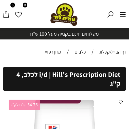
0
0
משלוחים חינם בקנייה מעל 100 ש"ח
/
/
דף הבית/קטלוג
כלבים
מזון רפואי
i/d | Hill's Prescription Diet לכלב, 4
ק"ג
54.75 ש"ח לק"ג