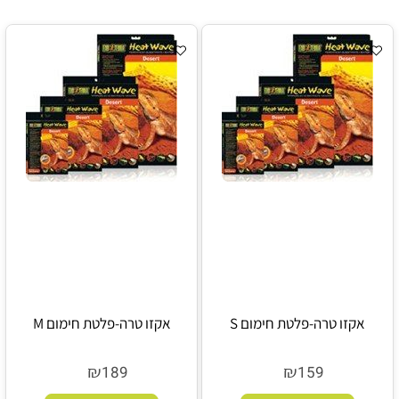
אקזו טרה-פלטת חימום S
אקזו טרה-פלטת חימום M
₪
₪
189
159