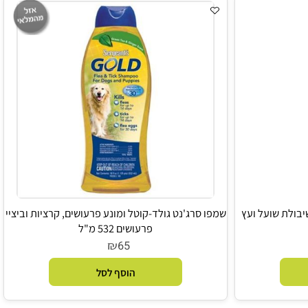
הוסף לסל
לת שועל ועץ
שמפו סרג'נט גולד-קוטל ומונע פרעושים, קרציות וביציי