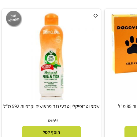
פרעושים 532 מ"ל
₪
65
הוסף לסל