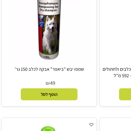
רופיקלין- OXYMED לכלבים ולחתולים
שמפו יבש "ביאפר" אבקה לכלב 150 גר'
₪
49
הוסף לסל