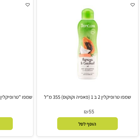
הוסף לסל
הו
לין 2 ב 1 (פאפיה וקוקוס) 355 מ"ל