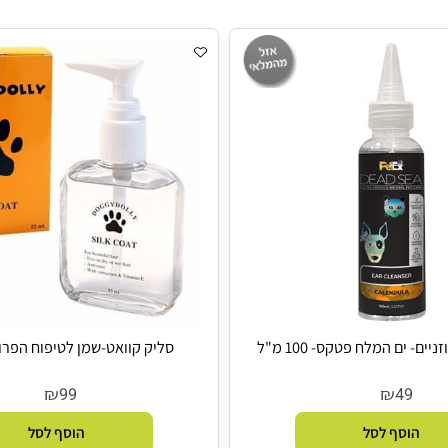
מ"ל
התה) 355 מ"ל
₪
₪
55
5
סף לסל
הוסף לסל