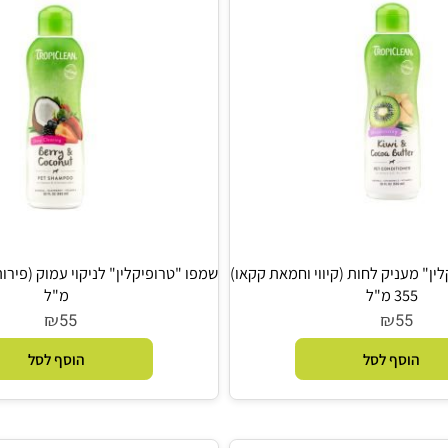
עניק לחות (קיווי וחמאת קקאו)
3 מ"ל
מ"ל
₪
₪
55
5