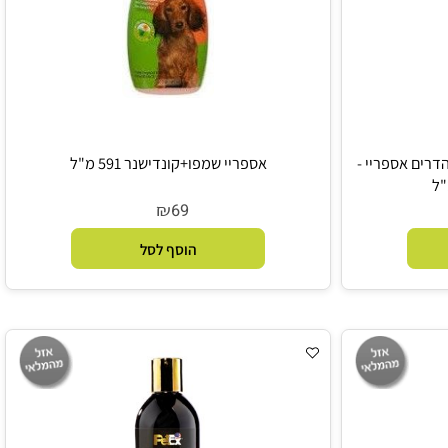
ם אספריי -
אספריי שמפו+קונדישנר 591 מ"ל
₪
69
הוסף לסל