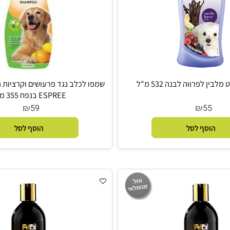
רווה לבנה 532 מ"ל
שמפו לכלב נגד פרעושים וקרציות הדרי
ESPREE בנפח 355 מ"ל
₪
₪
59
5
סף לסל
הוסף לסל