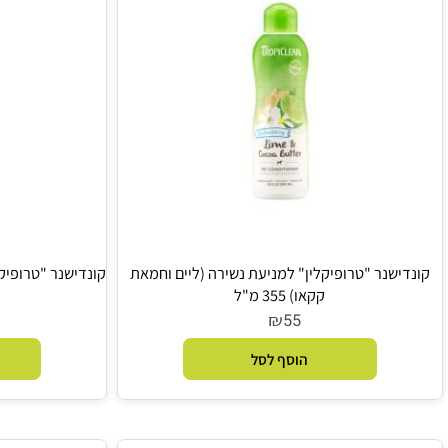
נר "טרופיקלין" למניעת נשירה (ליים וחמאת
קונדישנר "טרופיקלין" מ
קקאו) 355 מ"ל
55
₪
5
55