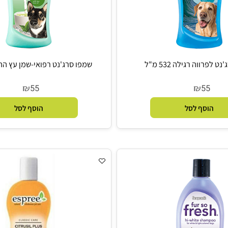
 רגילה 532 מ"ל
שמפו סרג'נט רפואי-שמן עץ התה 532 מ"ל
₪
₪
55
5
סף לסל
הוסף לסל