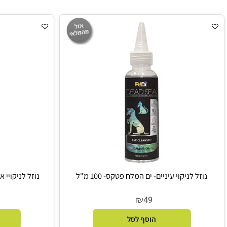
₪
5
55
הוסף לסל
הו