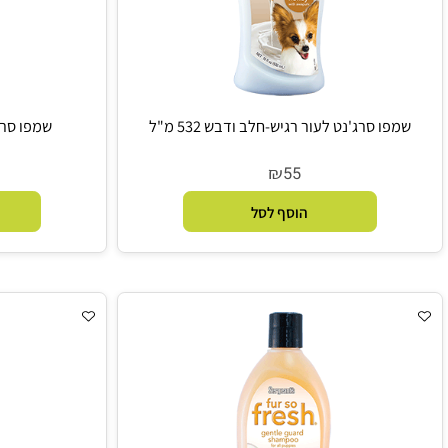
 סרג'נט לעור רגיש-חלב ודבש 532 מ"ל
שמפו סרג'נט לפרווה
₪
5
55
הוסף לסל
הו