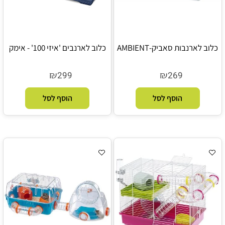
כלוב לארנבות סאביק-AMBIENT
כלוב לארנבים 'איזי 100' - אימק
₪
₪
299
269
הוסף לסל
הוסף לסל