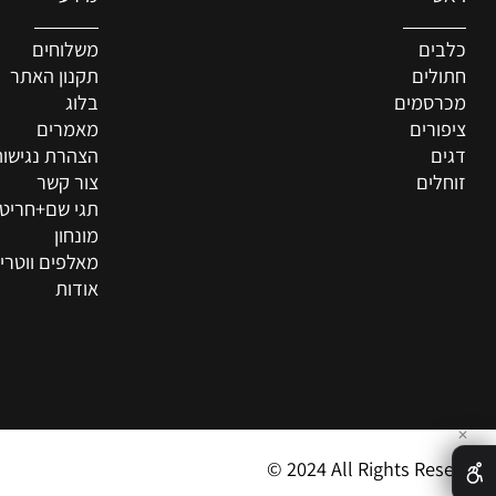
מידע
ם
משלוחים
ים
תקנון האתר
סמים
בלוג
רים
מאמרים
הצהרת נגישות
ים
צור קשר
תגי שם+חריטה איש
מונחון
מאלפים ווטרינרים
אודות