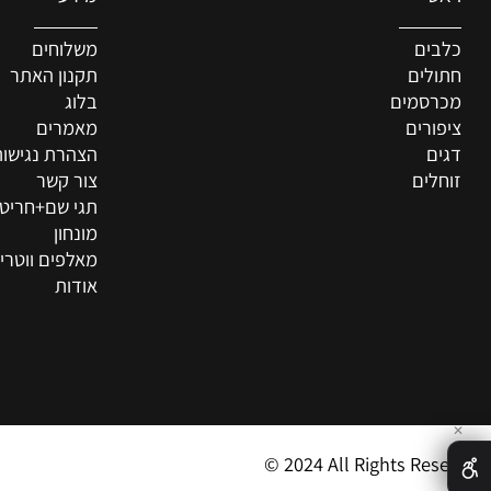
מידע
ם
משלוחים
ים
תקנון האתר
סמים
בלוג
רים
מאמרים
הצהרת נגישות
ים
צור קשר
תגי שם+חריטה איש
מונחון
מאלפים ווטרינרים
אודות