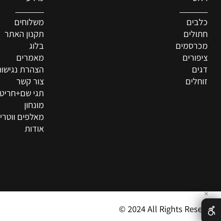
מידע
ם
משלוחים
ים
תקנון האתר
סמים
בלוג
רים
מאמרים
הצהרת נגישות
ים
צור קשר
תגי שם+חריטה איש
מונחון
מאלפים ווטרינרים
אודות