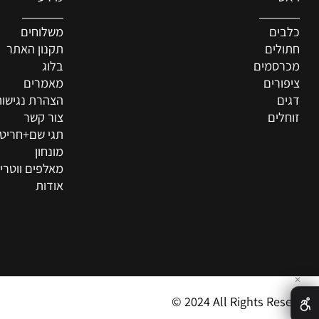
מידע
ם
משלוחים
ים
תקנון האתר
סמים
בלוג
רים
מאמרים
הצהרת נגישות
ים
צור קשר
תגי שם+חריטה איש
מונחון
מאלפים ווטרינרים
אודות