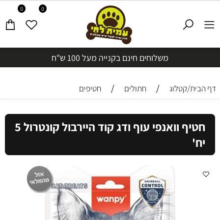
0
0
משלוחים חינם בקנייה מעל 100 ש"ח
/
/
דף הבית/קטלוג
חתולים
חטיפים
חטיף וואנפי עוף ודג קוד היירבול קונטרול 5
יח'