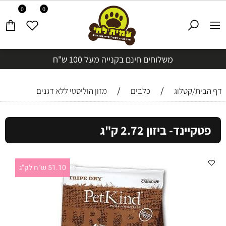
0
0
משלוחים חינם בקנייה מעל 100 ש"ח
/
/
דף הבית/קטלוג
כלבים
מזון הוליסטי ללא דגנים
פטקיינד- ביזון 2.72 ק"ג
51.10 ש"ח לק"ג