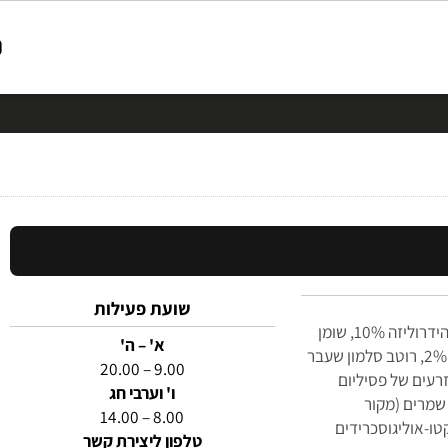
שועת פעילות
הרינג מיובש ‎40%, אפונה צהובה ‎18%, חלבון סלמון שעבר הידרוליזה ‎10%, שומן
א' – ה'
עוף ‎9%)), ביצים ‎6%, כוסמת, פולפת תפוחי עץ, שמן סלמון ‎2%, רוטב סלמון שעבר
9.00 – 20.00
זרעים של פסיליום
ו' וערבי חג
מצית שמרים (מקור
8.00 – 14.00
‎0.025%-גלוקנים ‎0.022%, פרוקטו-אוליגוסכרידים