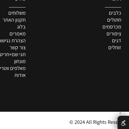
מידע
ם
משלוחים
ים
תקנון האתר
סמים
בלוג
רים
מאמרים
הצהרת נגישות
ים
צור קשר
תגי שם+חריטה איש
מונחון
מאלפים ווטרינרים
אודות