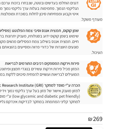
פחמימות בעלות ערך גליקמי נמוך
דגנים הוחלפו בעדשים ובטטה, שנבחרו בזכות ערכם התזו
הגליקמי הנמוך. פחמימות בעלות ערך גליקמי נמוך משחר
איטי וקבוע ומפחיחות סיכון לחלות בסוכרת ומומלצות לת
מעודף משקל.
שמן קוקוס, תמצית אננס וסיבי צמח הפלנטגו (פסיליום)
שימוש בשמן קוקוס ידוע בסגולותיו, מעניק יתרונות בריאו
חיים. תמצית אננס בשילוב צמח הפסיליום מהווים מקור סי
מונעים היווצרות של כדורי פרווה ומסייעים בהוצאתם בא
העיכול.
פירות וירקות המספקים רכיבים התורמים לבריאות
המזון מכיל פירות וירקות עשירים בנוגדי חמצון ופיתונטרוא
המועילים לבריאות ועשויים להפחית סיכוים ללקות במחלות
הכרה ע"י מוסד למחקר
mic Research Institute (GRI)
למזון מוענק אישור של מזון בעל ערך גליקמי נמוך וידידותי
למחקר קליני המתמחה במחקר לבדיקות אינדקס גליקמי.
269