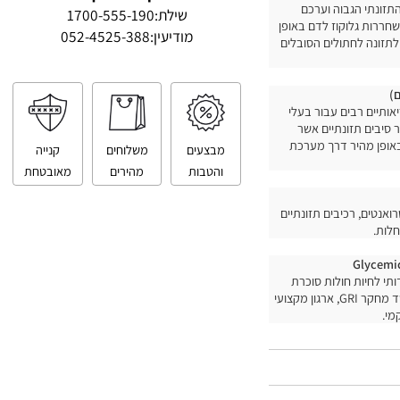
טלפון ליצירת קשר
נתי הגבוה וערכם
שילת:
1700-555-190
רות גלוקוז לדם באופן
מודיעין:
052-4525-388
זונה לחתולים הסובלים
תיים רבים עבור בעלי
בים תזונתיים אשר
ופן מהיר דרך מערכת
מבצעים
משלוחים
קנייה
והטבות
מהירים
מאובטחת
נטים, רכיבים תזונתיים
.
Glyce
 לחיות חולות סוכרת
(low glycemic and diabetic pet friendly) ע"י מוסד מחקר GRI, ארגון מקצועי