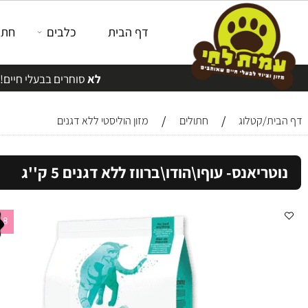
דף הבית
כלבים
חתולים
לא
סוחרים בבעלי חיים!
/
/
/קטלוג
חתולים
מזון הוליסטי ללא דגנים
יאנס- עוףו\הודו\ברווז ללא דגנים 5 ק''ג
53.8 שח לק"ג