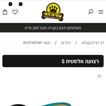
0
0
משלוחים חינם בקנייה מעל 100 ש"ח
/
/
דף הבית/קטלוג
כלבים
מוצרי RUFFWEAR
רצועה אלסטית S