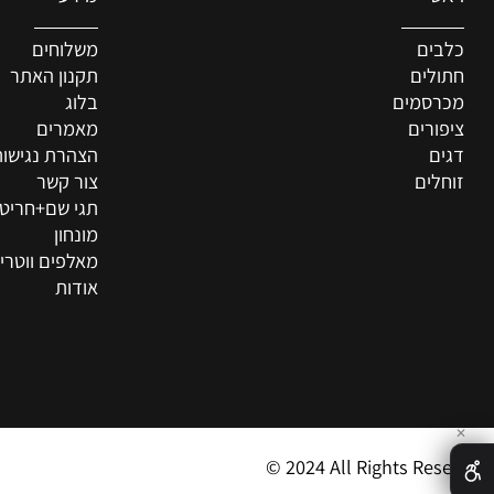
מידע
ם
משלוחים
ים
תקנון האתר
סמים
בלוג
רים
מאמרים
הצהרת נגישות
ים
צור קשר
תגי שם+חריטה איש
מונחון
מאלפים ווטרינרים
אודות